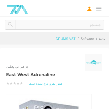
همه نرم افزارها
All Softwares
وی اس تی
VST Plugins
خانه
Software
DRUMS VST
پکیج نرم افزار
Bundles
نرم افزار میزبان
DAW
وی اس تی پلاگین
پلاگین صدا
East West Adrenaline
Audio Plugins
سمپل، لوپ
هنوز نظری درج نشده است
Loop, Sample