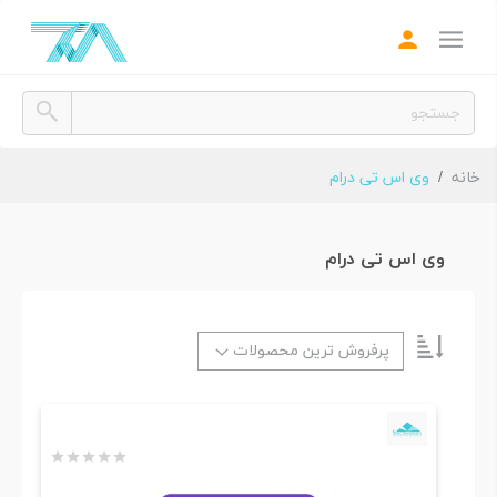
همه نرم افزارها
All Softwares
وی اس تی
VST Plugins
خانه
وی اس تی درام
پکیج نرم افزار
Bundles
نرم افزار میزبان
وی اس تی درام
DAW
پلاگین صدا
Audio Plugins
پرفروش ترین‌ محصولات
سمپل، لوپ
Loop, Sample